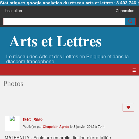
Statistiques google analytics du réseau arts et lettres: 8 403 74
Inscription
Connexion
Arts et Lettres
Photos
IMG_5069
Publié(e) par
Chapelain Agnès
le 8 janvier 2012 à 7:44
MATERNITY - Sculpture en argile, finition pierre taillée