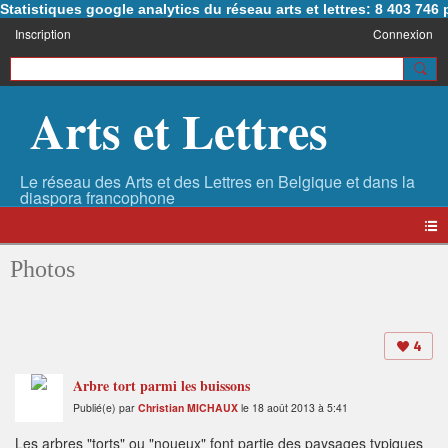
Statistiques google analytics du réseau arts et lettres: 8 403 74
Inscription
Connexion
Arts et Lettres
Photos
4
Arbre tort parmi les buissons
Publié(e) par
Christian MICHAUX
le 18 août 2013 à 5:41
Les arbres "torts" ou "noueux" font partie des paysages typiques