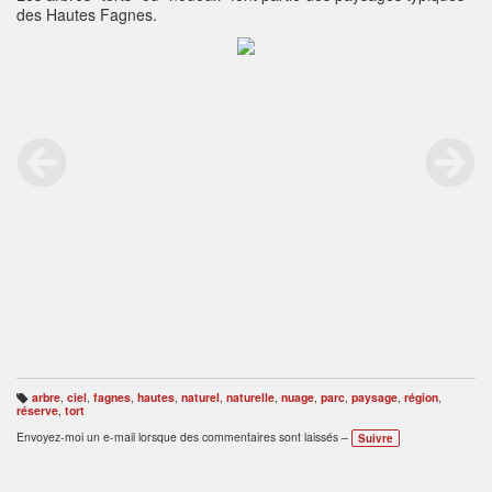
des Hautes Fagnes.
arbre
,
ciel
,
fagnes
,
hautes
,
naturel
,
naturelle
,
nuage
,
parc
,
paysage
,
région
,
B
réserve
,
tort
ali
s
Envoyez-moi un e-mail lorsque des commentaires sont laissés –
Suivre
e
s
: