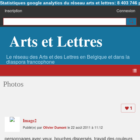
Statistiques google analytics du réseau arts et lettres: 8 403 74
Inscription
Connexion
Arts et Lettres
Photos
1
Image2
Publié(e) par
Olivier Dumont
le 22 août 2011 à 11:12
personnages avec yeux, bouches dispersés, travail des couleurs