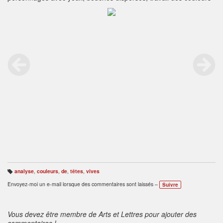
analyse
,
couleurs
,
de
,
têtes
,
vives
B
ali
Envoyez-moi un e-mail lorsque des commentaires sont laissés –
Suivre
s
e
s
:
Vous devez être membre de Arts et Lettres pour ajouter des
commentaires !