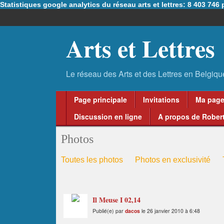
Statistiques google analytics du réseau arts et lettres: 8 403 74
Arts et Lettres
Page principale
Invitations
Ma pag
Discussion en ligne
A propos de Robert
Photos
Toutes les photos
Photos en exclusivité
Il Meuse I 02,14
Publié(e) par
dacos
le 26 janvier 2010 à 6:48