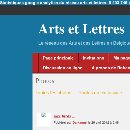
Statistiques google analytics du réseau arts et lettres: 8 403 74
Arts et Lettres
Page principale
Invitations
Ma pag
Discussion en ligne
A propos de Robert
Photos
Toutes les photos
Photos en exclusivité
iaza birds ...
Publié(e) par
Darkangel
le 26 avril 2012 à 5:49