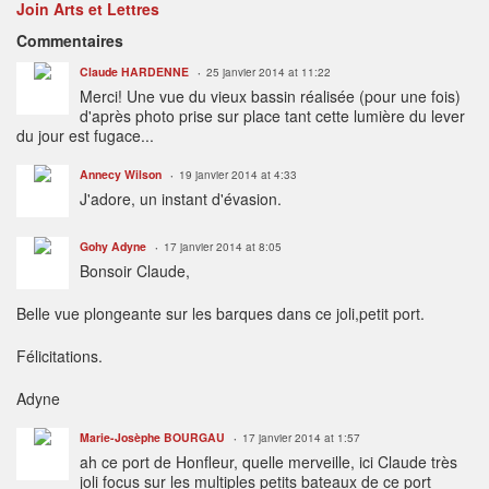
Join Arts et Lettres
Commentaires
Claude HARDENNE
25 janvier 2014 at 11:22
Merci! Une vue du vieux bassin réalisée (pour une fois)
d'après photo prise sur place tant cette lumière du lever
du jour est fugace...
Annecy Wilson
19 janvier 2014 at 4:33
J'adore, un instant d'évasion.
Gohy Adyne
17 janvier 2014 at 8:05
Bonsoir Claude,
Belle vue plongeante sur les barques dans ce joli,petit port.
Félicitations.
Adyne
Marie-Josèphe BOURGAU
17 janvier 2014 at 1:57
ah ce port de Honfleur, quelle merveille, ici Claude très
joli focus sur les multiples petits bateaux de ce port