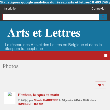
Statistiques google analytics du réseau arts et lettres: 8 403 74
Inscription
Connexion
Arts et Lettres
Photos
1
Honfleur, barques au matin
Publié(e) par
Claude HARDENNE
le 16 janvier 2014 à 10:02 dans
HONFLEUR; the oils