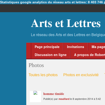
Statistiques google analytics du réseau arts et lettres: 8 403 74
Arts et Lettres
Page principale
Invitations
Ma pag
Discussion en ligne
A propos de Robert
Photos
Toutes les photos
Photos en exclusivité
homme timide
Publié(e) par
mouillard
le 8 septembre 2014 à 5:42