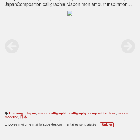
JapanComposition calligraphie "Japon mon amour" inspiration
suite à mon voyage au Japon
Hommage
,
Japan
,
amour
,
calligraphie
,
calligraphy
,
composition
,
love
,
modern
,
B
moderne
,
日本
ali
s
Envoyez-moi un e-mail lorsque des commentaires sont laissés –
Suivre
e
s
: