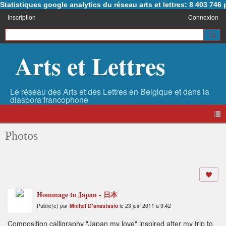
Statistiques google analytics du réseau arts et lettres: 8 403 74
Inscription
Connexion
Arts et Lettres
Photos
Hommage to Japan - 日本
Publié(e) par
Michel D'anastasio
le 23 juin 2011 à 9:42
Composition calligraphy "Japan my love" inspired after my trip to