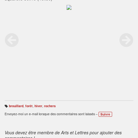
brouillard
,
forêt
,
hiver
,
rochers
B
ali
Envoyez-moi un e-mail lorsque des commentaires sont laissés –
Suivre
s
e
s
:
Vous devez être membre de Arts et Lettres pour ajouter des
commentaires !