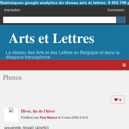
Statistiques google analytics du réseau arts et lettres: 8 403 74
Inscription
Connexion
Arts et Lettres
Photos
4
Hiver, fin de l'hiver
Publié(e) par
Paul Mayeur
le 3 mars 2023 à 9:41
aquarelle 30x40 (40x50)