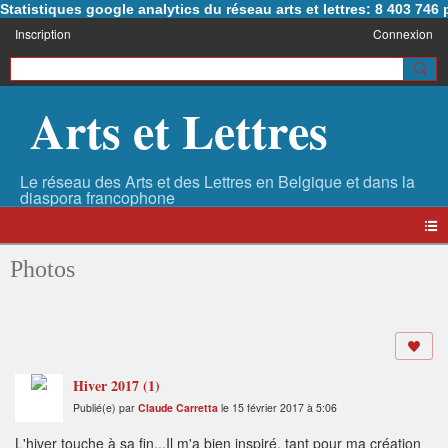
Statistiques google analytics du réseau arts et lettres: 8 403 74
Inscription
Connexion
Arts et Lettres
Photos
Hiver 2017 (1)
Publié(e) par
Claude Carretta
le 15 février 2017 à 5:06
L'hiver touche à sa fin...Il m'a bien inspiré, tant pour ma création