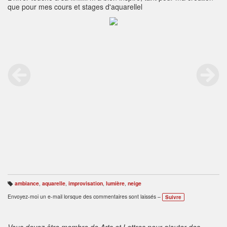
que pour mes cours et stages d'aquarellel
ambiance
,
aquarelle
,
improvisation
,
lumière
,
neige
B
ali
Envoyez-moi un e-mail lorsque des commentaires sont laissés –
Suivre
s
e
s
:
Vous devez être membre de Arts et Lettres pour ajouter des