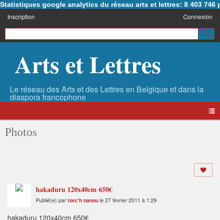
Statistiques google analytics du réseau arts et lettres: 8 403 74
Inscription
Connexion
Arts et Lettres
Photos
hakaduru 120x40cm 650€
Publié(e) par
torc'h nanou
le 27 février 2011 à 1:29
hakaduru 120x40cm 650€