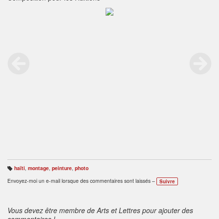
haïti
,
montage
,
peinture
,
photo
B
ali
Envoyez-moi un e-mail lorsque des commentaires sont laissés –
Suivre
s
e
s
:
Vous devez être membre de Arts et Lettres pour ajouter des
commentaires !