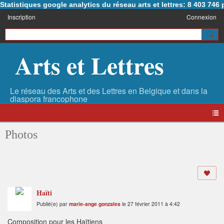
Statistiques google analytics du réseau arts et lettres: 8 403 74
Inscription
Connexion
Arts et Lettres
Photos
Haïti
Publié(e) par
marie-ange gonzales
le 27 février 2011 à 4:42
Composition pour les Haïtiens