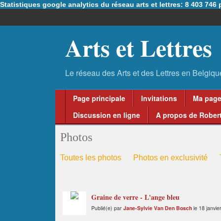
Statistiques google analytics du réseau arts et lettres: 8 403 74
Arts et Lettres
Page principale
Invitations
Ma pag
Discussion en ligne
A propos de Robert
Photos
Toutes les photos
Photos en exclusivité
Graine de verre - L'ange bleu
Publié(e) par
Jane-Sylvie Van Den Bosch
le 18 janvie