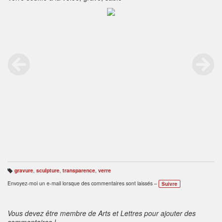
gravure
,
sculpture
,
transparence
,
verre
B
ali
Envoyez-moi un e-mail lorsque des commentaires sont laissés –
Suivre
s
e
s
:
Vous devez être membre de Arts et Lettres pour ajouter des
commentaires !