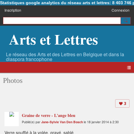
Statistiques google analytics du réseau arts et lettres: 8 403 74
Inscription
Connexion
Arts et Lettres
Photos
3
Graine de verre - L'ange bleu
Publié(e) par
Jane-Sylvie Van Den Bosch
le 18 janvier 2014 à 2:30
Verre soufflé à la volée, gravé, sablé