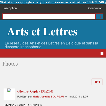
Statistiques google analytics du réseau arts et lettres: 8 403 74
Inscription
Connexion
Arts et Lettres
Photos
1
Glycine- Copie (150x200)
Publié(e) par
Marie-Josèphe BOURGAU
le 1 mai 2014 à 8:05
Glycine- Copie (150x200)