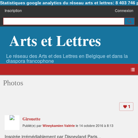
Statistiques google analytics du réseau arts et lettres: 8 403 74
Inscription
Connexion
Arts et Lettres
Photos
1
Girouette
Publié(e) par
Winnykamien Valérie
le 14 octobre 2016 à 8:13
Inspirée irrémédiablement par Disneyland Paris...