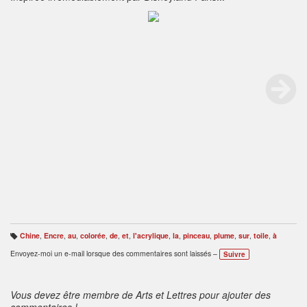
Chine
,
Encre
,
au
,
colorée
,
de
,
et
,
l'acrylique
,
la
,
pinceau
,
plume
,
sur
,
toile
,
à
B
ali
Envoyez-moi un e-mail lorsque des commentaires sont laissés –
Suivre
s
e
s
:
Vous devez être membre de Arts et Lettres pour ajouter des
commentaires !