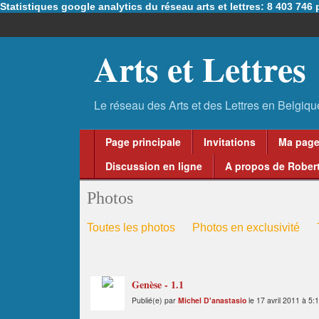
Statistiques google analytics du réseau arts et lettres: 8 403 74
Arts et Lettres
Page principale
Invitations
Ma pag
Discussion en ligne
A propos de Robert
Photos
Toutes les photos
Photos en exclusivité
Genèse - 1.1
Publié(e) par
Michel D'anastasio
le 17 avril 2011 à 5: