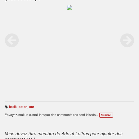
batik
,
coton
,
sur
B
ali
Envoyez-moi un e-mail lorsque des commentaires sont laissés –
Suivre
s
e
s
:
Vous devez être membre de Arts et Lettres pour ajouter des
commentaires !