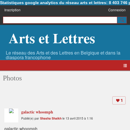
Statistiques google analytics du réseau arts et lettres: 8 403 74
Inscription
Connexion
Arts et Lettres
Photos
1
galactic whoomph
Publié(e) par
Shasha Shaikh
le 13 avril 2015 à 1:16
galactic whoomph