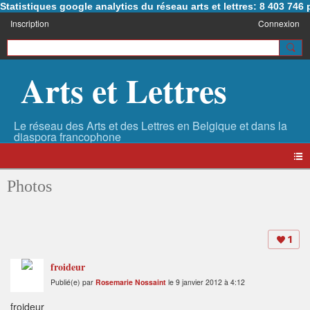
Statistiques google analytics du réseau arts et lettres: 8 403 74
Inscription
Connexion
Arts et Lettres
Photos
1
froideur
Publié(e) par
Rosemarie Nossaint
le 9 janvier 2012 à 4:12
froideur