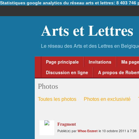
Statistiques google analytics du réseau arts et lettres: 8 403 74
Arts et Lettres
Page principale
Invitations
Ma pag
Discussion en ligne
A propos de Robert
Photos
Toutes les photos
Photos en exclusivité
Fragment
Publié(e) par
Whoo Eezeet
le 10 octobre 2011 à 7:38