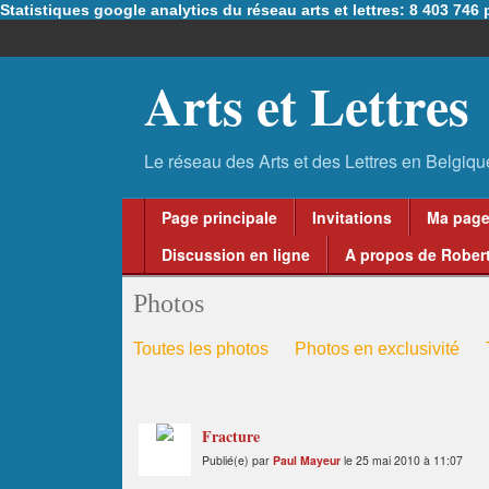
Statistiques google analytics du réseau arts et lettres: 8 403 74
Arts et Lettres
Page principale
Invitations
Ma pag
Discussion en ligne
A propos de Robert
Photos
Toutes les photos
Photos en exclusivité
Fracture
Publié(e) par
Paul Mayeur
le 25 mai 2010 à 11:07