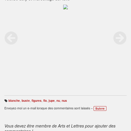
blanche
,
buste
,
figures
,
flo
,
jupe
,
nu
,
nus
B
ali
Envoyez-moi un e-mail lorsque des commentaires sont laissés –
Suivre
s
e
s
:
Vous devez être membre de Arts et Lettres pour ajouter des
commentaires !