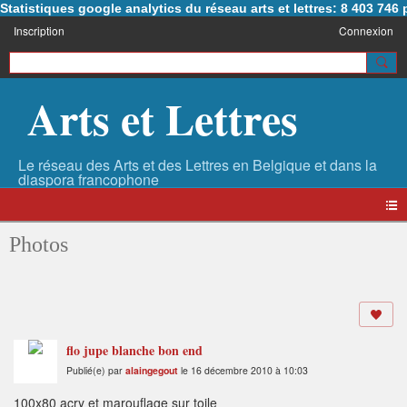
Statistiques google analytics du réseau arts et lettres: 8 403 74
Inscription
Connexion
Arts et Lettres
Photos
flo jupe blanche bon end
Publié(e) par
alaingegout
le 16 décembre 2010 à 10:03
100x80 acry et marouflage sur toile