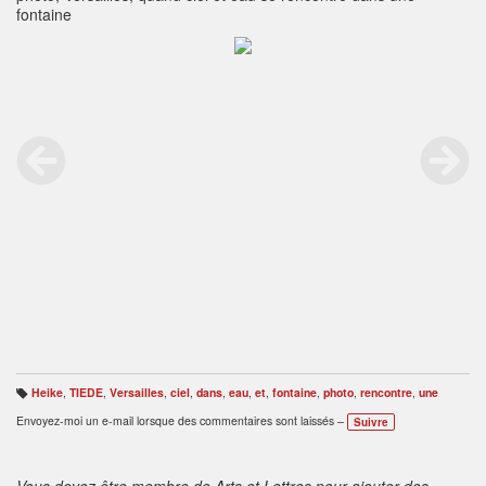
fontaine
Heike
,
TIEDE
,
Versailles
,
ciel
,
dans
,
eau
,
et
,
fontaine
,
photo
,
rencontre
,
une
B
ali
Envoyez-moi un e-mail lorsque des commentaires sont laissés –
Suivre
s
e
s
:
Vous devez être membre de Arts et Lettres pour ajouter des