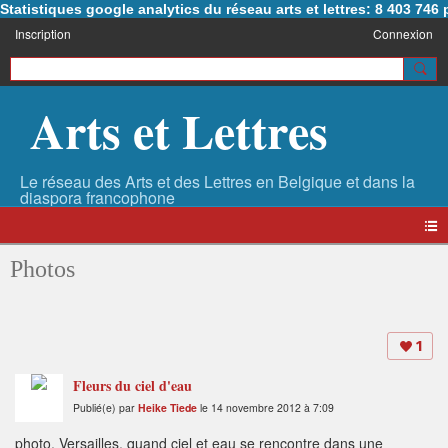
Statistiques google analytics du réseau arts et lettres: 8 403 74
Inscription
Connexion
Arts et Lettres
Photos
1
Fleurs du ciel d'eau
Publié(e) par
Heike Tiede
le 14 novembre 2012 à 7:09
photo, Versailles, quand ciel et eau se rencontre dans une