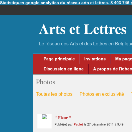
Statistiques google analytics du réseau arts et lettres: 8 403 74
Arts et Lettres
Page principale
Invitations
Ma pag
Discussion en ligne
A propos de Robert
Photos
Toutes les photos
Photos en exclusivité
" Fleur "
Publié(e) par
Paulet
le 27 décembre 2011 à 9:49