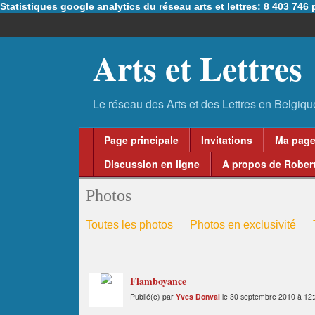
Statistiques google analytics du réseau arts et lettres: 8 403 74
Arts et Lettres
Page principale
Invitations
Ma pag
Discussion en ligne
A propos de Robert
Photos
Toutes les photos
Photos en exclusivité
Flamboyance
Publié(e) par
Yves Donval
le 30 septembre 2010 à 12