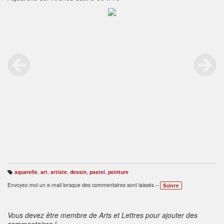
aquarelle
,
art
,
artiste
,
dessin
,
pastel
,
peinture
B
ali
Envoyez-moi un e-mail lorsque des commentaires sont laissés –
Suivre
s
e
s
:
Vous devez être membre de Arts et Lettres pour ajouter des
commentaires !