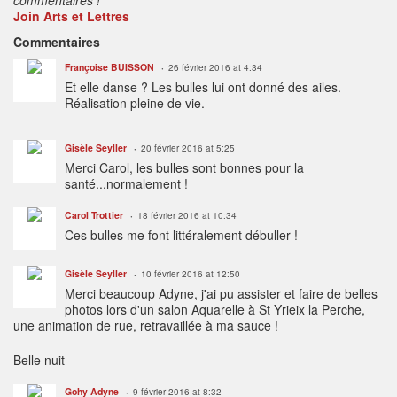
Join Arts et Lettres
Commentaires
Françoise BUISSON
26 février 2016 at 4:34
Et elle danse ? Les bulles lui ont donné des ailes.
Réalisation pleine de vie.
Gisèle Seyller
20 février 2016 at 5:25
Merci Carol, les bulles sont bonnes pour la
santé...normalement !
Carol Trottier
18 février 2016 at 10:34
Ces bulles me font littéralement débuller !
Gisèle Seyller
10 février 2016 at 12:50
Merci beaucoup Adyne, j'ai pu assister et faire de belles
photos lors d'un salon Aquarelle à St Yrieix la Perche,
une animation de rue, retravaillée à ma sauce !
Belle nuit
Gohy Adyne
9 février 2016 at 8:32