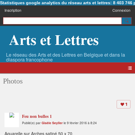
Statistiques google analytics du réseau arts et lettres: 8 403 74
Inscription
Connexion
Arts et Lettres
Photos
1
Feu non bulles 1
Publié(e) par
Gisèle Seyller
le 9 février 2016 à 8:24
Aquarelle sur Arches satiné 50 x 70