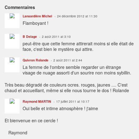
Commentaires
Lansardière Michel
24 décembre 2012 at 11:30
Flamboyant !
B Delage
2 août 2011 at 3:10
peut-être que cette femme attirerait moins si elle était de
face, c'est bien le mystère qui attire.
Quivron Rolande
2 août 2011 at 2:44
La femme de l'ombre semble regarder un étrange
visage de nuage assorti d'un sourire non moins sybillin.
Très beau dégradé de couleurs ocres. rouges, jaunes .... C'est
chaud et accueillant, même si elle nous tourne le dos ! Rolande
Raymond MARTIN
17 juillet 2011 at 10:17
Oui belle et intime atmosphère ! j'aime
Et bienvenue en ce cercle !
Raymond