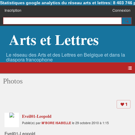
Statistiques google analytics du réseau arts et lettres: 8 403 74
Inscription
Connexion
Arts et Lettres
Photos
1
Eveil01-Leopold
Publié(e) par
M'BORE ISABELLE
le 29 octobre 2010 à 1:15
Eveil01-Leopold