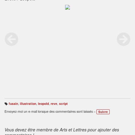
fusain
,
illustration
,
leopold
,
reve
,
script
B
ali
Envoyez-moi un e-mail lorsque des commentaires sont laissés –
Suivre
s
e
s
:
Vous devez être membre de Arts et Lettres pour ajouter des
commentaires !