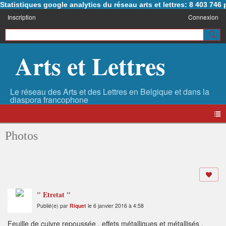
Statistiques google analytics du réseau arts et lettres: 8 403 74
Inscription
Connexion
Arts et Lettres
Photos
" Etretat "
Publié(e) par
Riquet
le 6 janvier 2016 à 4:58
Feuille de cuivre repoussée , effets métalliques et métallisés ,