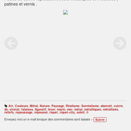
patines et vernis .
Art
,
Couleurs
,
Métal
,
Nature
,
Paysage
,
Réalisme
,
Surréalisme
,
abstrait
,
cuivre
,
B
de
,
etretat
,
falaises
,
figuratif
,
lever
,
marin
,
mer
,
métal
,
métalliques
,
métallisés
,
ali
reliefs
,
repoussage
,
repoussé
,
riquet
,
riquet-city
,
soleil
,
©
s
e
Envoyez-moi un e-mail lorsque des commentaires sont laissés –
Suivre
s
: