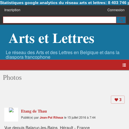
Statistiques google analytics du réseau arts et lettres: 8 403 74
Inscription
Connexion
Arts et Lettres
Photos
3
Etang de Thau
Publié(e) par
Jean-Pol Rihoux
le 15 juillet 2016 à 7:44
Vue depuis Balaruc-les-Bains, Hérault - France