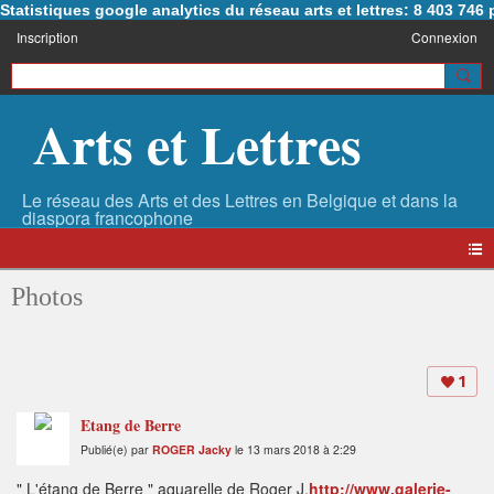
Statistiques google analytics du réseau arts et lettres: 8 403 74
Inscription
Connexion
Arts et Lettres
Photos
1
Etang de Berre
Publié(e) par
ROGER Jacky
le 13 mars 2018 à 2:29
" L'étang de Berre " aquarelle de Roger J.
http://www.galerie-