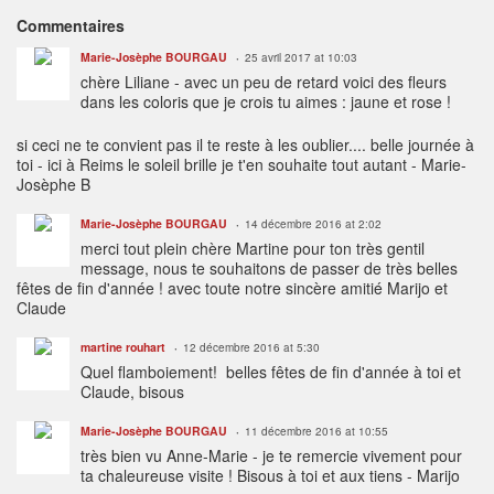
Commentaires
Marie-Josèphe BOURGAU
25 avril 2017 at 10:03
chère Liliane - avec un peu de retard voici des fleurs
dans les coloris que je crois tu aimes : jaune et rose !
si ceci ne te convient pas il te reste à les oublier.... belle journée à
toi - ici à Reims le soleil brille je t'en souhaite tout autant - Marie-
Josèphe B
Marie-Josèphe BOURGAU
14 décembre 2016 at 2:02
merci tout plein chère Martine pour ton très gentil
message, nous te souhaitons de passer de très belles
fêtes de fin d'année ! avec toute notre sincère amitié Marijo et
Claude
martine rouhart
12 décembre 2016 at 5:30
Quel flamboiement! belles fêtes de fin d'année à toi et
Claude, bisous
Marie-Josèphe BOURGAU
11 décembre 2016 at 10:55
très bien vu Anne-Marie - je te remercie vivement pour
ta chaleureuse visite ! Bisous à toi et aux tiens - Marijo