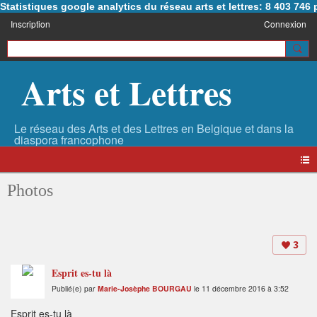
Statistiques google analytics du réseau arts et lettres: 8 403 74
Inscription
Connexion
Arts et Lettres
Photos
3
Esprit es-tu là
Publié(e) par
Marie-Josèphe BOURGAU
le 11 décembre 2016 à 3:52
Esprit es-tu là