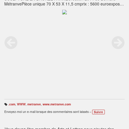
MétranvePièce unique 70 X 53 X 11,5 cmprix : 5600 euroexposée
à la galerie VIRTUOSO Paris 15 Rue Racine 75005
.com
,
WWW
,
metranve
,
www.metranve.com
B
ali
Envoyez-moi un e-mail lorsque des commentaires sont laissés –
Suivre
s
e
s
:
Vous devez être membre de Arts et Lettres pour ajouter des