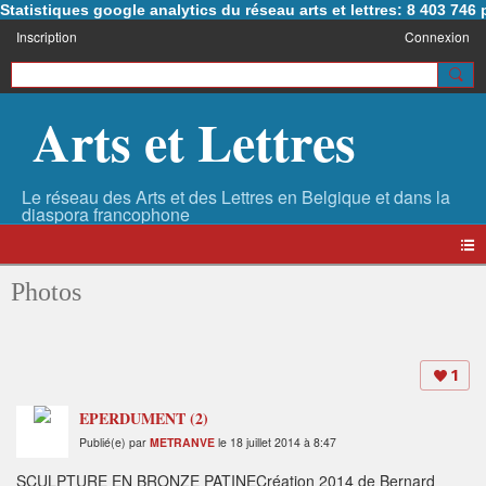
Statistiques google analytics du réseau arts et lettres: 8 403 74
Inscription
Connexion
Arts et Lettres
Photos
1
EPERDUMENT (2)
Publié(e) par
METRANVE
le 18 juillet 2014 à 8:47
SCULPTURE EN BRONZE PATINECréation 2014 de Bernard