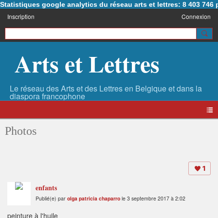
Statistiques google analytics du réseau arts et lettres: 8 403 74
Inscription
Connexion
Arts et Lettres
Photos
1
enfants
Publié(e) par
olga patricia chaparro
le 3 septembre 2017 à 2:02
peinture à l'huile