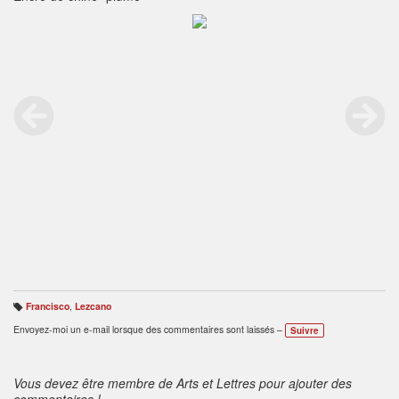
Francisco
,
Lezcano
B
ali
Envoyez-moi un e-mail lorsque des commentaires sont laissés –
Suivre
s
e
s
:
Vous devez être membre de Arts et Lettres pour ajouter des
commentaires !