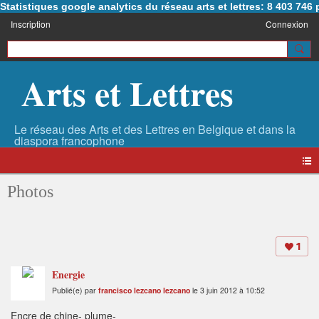
Statistiques google analytics du réseau arts et lettres: 8 403 74
Inscription
Connexion
Arts et Lettres
Photos
1
Energie
Publié(e) par
francisco lezcano lezcano
le 3 juin 2012 à 10:52
Encre de chine- plume-