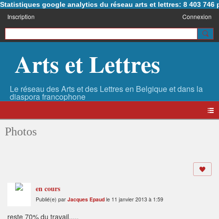
Statistiques google analytics du réseau arts et lettres: 8 403 74
Inscription
Connexion
Arts et Lettres
Photos
en cours
Publié(e) par
Jacques Epaud
le 11 janvier 2013 à 1:59
reste 70% du travail.....