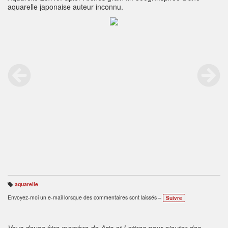
aquarelle japonaise auteur inconnu.
aquarelle
B
ali
Envoyez-moi un e-mail lorsque des commentaires sont laissés –
Suivre
s
e
s
:
Vous devez être membre de Arts et Lettres pour ajouter des