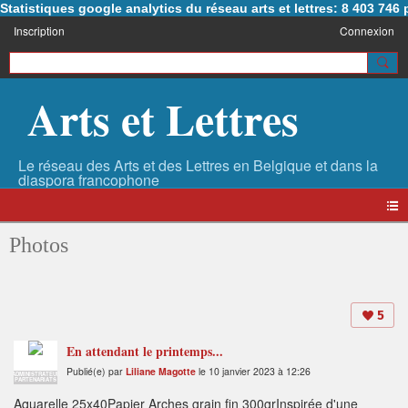
Statistiques google analytics du réseau arts et lettres: 8 403 74
Inscription
Connexion
Arts et Lettres
Photos
5
En attendant le printemps...
Publié(e) par
Liliane Magotte
le 10 janvier 2023 à 12:26
ADMINISTRATEUR
PARTENARIATS
Aquarelle 25x40Papier Arches grain fin 300grInspirée d'une