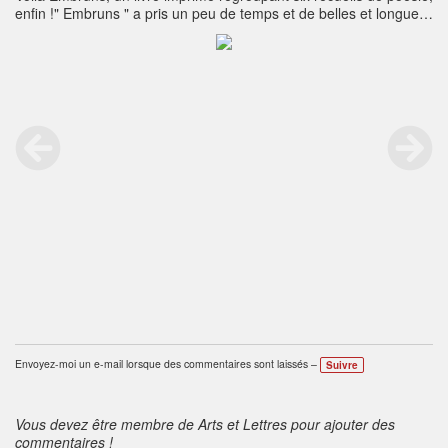
enfin !" Embruns " a pris un peu de temps et de belles et longues
nuits mais l'essentiel est qu'il soit là.Vous retrouverez entre ces
pages et réunis six recueils (certains augmentés et quelques
nouveautés), Sottises et compagnie, Entre les ïambes, Les
Angles de la nuit, Errances citadines, Un Tilleul au Cameroun,
Lézards de poussière.--Ne le cherchez plus en numérique (pour
lequel le nombre de pages était complètement faux, une
soixantaine au lieu de près de 400... - les systèmes de comptage
n'étant pas fiables du tout), ce livre est et restera UNIQUEMENT
broché.--394 pages12,9 x 19,8 cm24,99 €ISBN
9781520327051Disponible ici
:
https://www.amazon.fr/dp/1520327056
#livres #poésie #lecture
#bouquins #littérature#recueil
Envoyez-moi un e-mail lorsque des commentaires sont laissés –
Suivre
Vous devez être membre de Arts et Lettres pour ajouter des
commentaires !