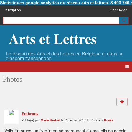
Statistiques google analytics du réseau arts et lettres: 8 403 74
Inscription
Connexion
Arts et Lettres
Photos
Embruns
Publié(e) par
Marie Hurtrel
le 13 janvier 2017 à 1:18 dans
Books
Voilà Embruns, un livre imprimé regroupant six recueils de poésie,