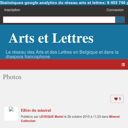
Statistiques google analytics du réseau arts et lettres: 8 403 74
Inscription
Connexion
Arts et Lettres
Photos
1
Effets du minéral
Publié(e) par
LEVEQUE Muriel
le 26 octobre 2015 à 11:23 dans
Mineral
Collection