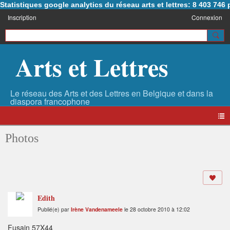
Statistiques google analytics du réseau arts et lettres: 8 403 74
Inscription
Connexion
Arts et Lettres
Photos
Edith
Publié(e) par
Irène Vandenameele
le 28 octobre 2010 à 12:02
Fusain 57X44