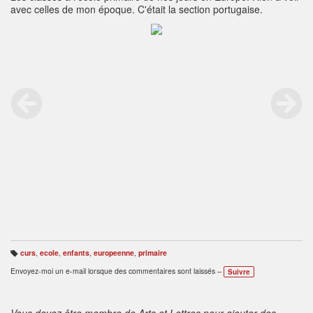
avec celles de mon époque. C'était la section portugaise.
curs
,
ecole
,
enfants
,
europeenne
,
primaire
B
ali
Envoyez-moi un e-mail lorsque des commentaires sont laissés –
Suivre
s
e
s
:
Vous devez être membre de Arts et Lettres pour ajouter des