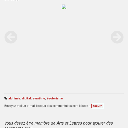
alchimie
,
digital
,
symétrie
,
ésotérisme
B
ali
Envoyez-moi un e-mail lorsque des commentaires sont laissés –
Suivre
s
e
s
:
Vous devez être membre de Arts et Lettres pour ajouter des
commentaires !