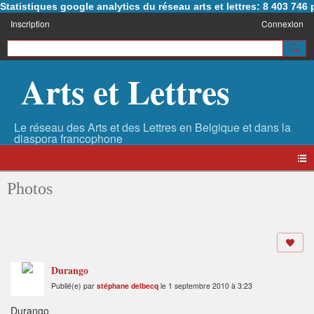
Statistiques google analytics du réseau arts et lettres: 8 403 74
Inscription
Connexion
Arts et Lettres
Photos
Durango
Publié(e) par
stéphane delbecq
le 1 septembre 2010 à 3:23
Durango