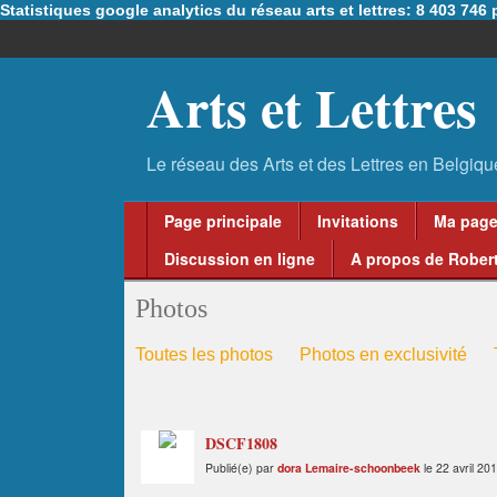
Statistiques google analytics du réseau arts et lettres: 8 403 74
Arts et Lettres
Page principale
Invitations
Ma pag
Discussion en ligne
A propos de Robert
Photos
Toutes les photos
Photos en exclusivité
DSCF1808
Publié(e) par
dora Lemaire-schoonbeek
le 22 avril 20