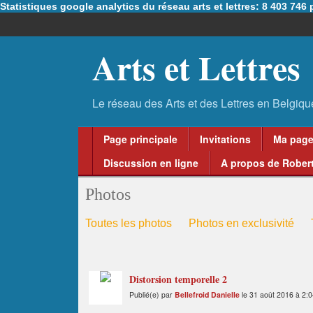
Statistiques google analytics du réseau arts et lettres: 8 403 74
Arts et Lettres
Page principale
Invitations
Ma pag
Discussion en ligne
A propos de Robert
Photos
Toutes les photos
Photos en exclusivité
Distorsion temporelle 2
Publié(e) par
Bellefroid Danielle
le 31 août 2016 à 2:0