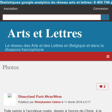
Statistiques google analytics du réseau arts et lettres: 8 403 74
Inscription
Connexion
Arts et Lettres
Photos
2
Disneyland Paris 80cm/80cm
Publié(e) par
Winnykamien Valérie
le 11 février 2016 à 5:17
Toile peinte à l'acrylique rosée, dessin à l'encre de Chine, à la