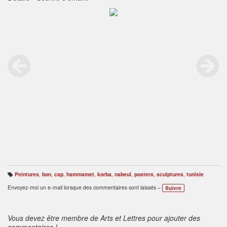
Peintures
,
bon
,
cap
,
hammamet
,
korba
,
nabeul
,
posters
,
sculptures
,
tunisie
B
ali
Envoyez-moi un e-mail lorsque des commentaires sont laissés –
Suivre
s
e
s
:
Vous devez être membre de Arts et Lettres pour ajouter des
commentaires !