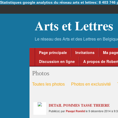
Statistiques google analytics du réseau arts et lettres: 8 403 74
Arts et Lettres
Page principale
Invitations
Ma pag
Discussion en ligne
A propos de Robert
Photos
Toutes les photos
Photos en exclusivité
DETAIL POMMES TASSE THEIERE
Publié(e) par
Pasqui Romild
le 9 décembre 2014 à 9:3