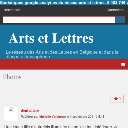
Statistiques google analytics du réseau arts et lettres: 8 403 74
Inscription
Connexion
Arts et Lettres
Photos
1
dentellière
Publié(e) par
Murielle Verbinnen
le 4 septembre 2011 à 5:46
Une jeune fille d'autrefois illuminée d'une joie tout intérieure. Je