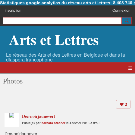
Statistiques google analytics du réseau arts et lettres: 8 403 74
Inscription
Connexion
Arts et Lettres
Photos
2
Dec-noirjaunevert
Publié(e) par
barbara stacher
le 4 février 2013 à 8:50
Dec-noirjaunevert