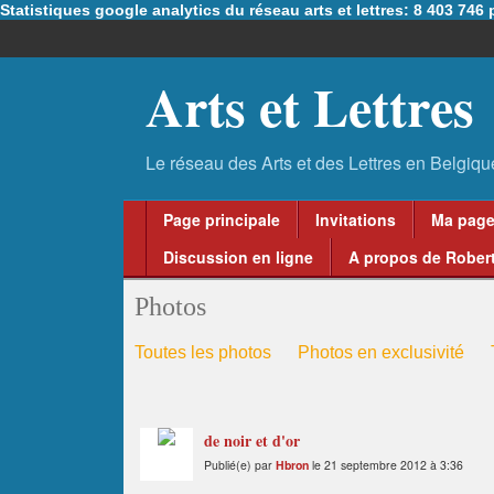
Statistiques google analytics du réseau arts et lettres: 8 403 74
Arts et Lettres
Page principale
Invitations
Ma pag
Discussion en ligne
A propos de Robert
Photos
Toutes les photos
Photos en exclusivité
de noir et d'or
Publié(e) par
Hbron
le 21 septembre 2012 à 3:36